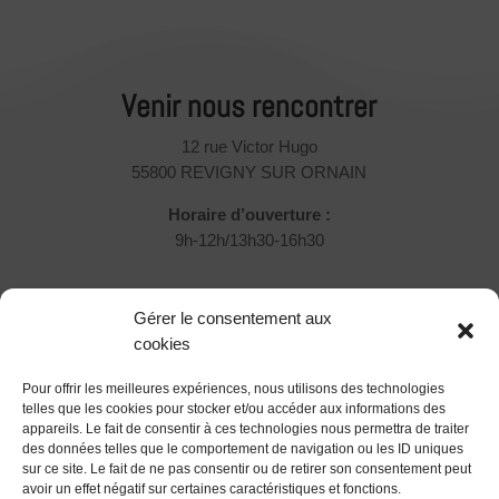
Venir nous rencontrer
12 rue Victor Hugo
55800 REVIGNY SUR ORNAIN
Horaire d’ouverture :
9h-12h/13h30-16h30
Rejoignez-nous !
Gérer le consentement aux
Vous souhaitez nous rejoindre et participer ?
cookies
Pour offrir les meilleures expériences, nous utilisons des technologies
Devenir Associé
telles que les cookies pour stocker et/ou accéder aux informations des
appareils. Le fait de consentir à ces technologies nous permettra de traiter
Suivez-nous !
des données telles que le comportement de navigation ou les ID uniques
sur ce site. Le fait de ne pas consentir ou de retirer son consentement peut
avoir un effet négatif sur certaines caractéristiques et fonctions.