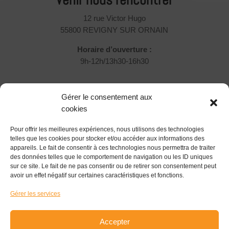
12 rue Victor Hugo
55800 REVIGNY SUR ORNAIN
Horaire d’ouverture :
9h-12h/13h30-16h30
Rejoignez-nous !
Gérer le consentement aux
Vous souhaitez nous rejoindre et participer ?
cookies
Pour offrir les meilleures expériences, nous utilisons des technologies
Devenir Associé
telles que les cookies pour stocker et/ou accéder aux informations des
appareils. Le fait de consentir à ces technologies nous permettra de traiter
Suivez-nous !
des données telles que le comportement de navigation ou les ID uniques
sur ce site. Le fait de ne pas consentir ou de retirer son consentement peut
avoir un effet négatif sur certaines caractéristiques et fonctions.
Gérer les services
S'inscrire à la newsletter
Accepter