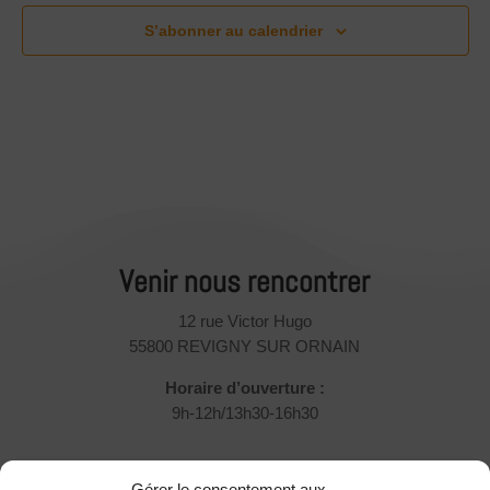
S’abonner au calendrier
Venir nous rencontrer
12 rue Victor Hugo
55800 REVIGNY SUR ORNAIN
Horaire d’ouverture :
9h-12h/13h30-16h30
Rejoignez-nous !
Gérer le consentement aux