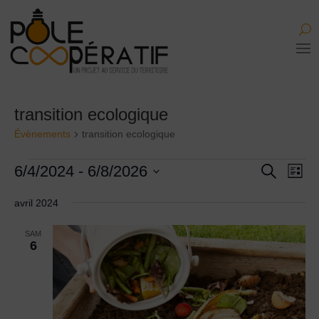
transition ecologique
Évènements
transition ecologique
Évènements
Recher
Nav
6/4/2024
 - 
6/8/2026
Recherche
Liste
de
et
Sélectionnez
vue
navigati
avril 2024
une
Évè
de
date.
vues
SAM
6
Évènem