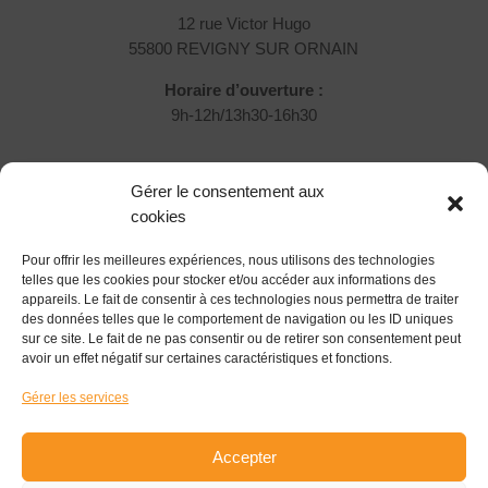
12 rue Victor Hugo
55800 REVIGNY SUR ORNAIN
Horaire d’ouverture :
9h-12h/13h30-16h30
Rejoignez-nous !
Gérer le consentement aux
Vous souhaitez nous rejoindre et participer ?
cookies
Pour offrir les meilleures expériences, nous utilisons des technologies
Devenir Associé
telles que les cookies pour stocker et/ou accéder aux informations des
appareils. Le fait de consentir à ces technologies nous permettra de traiter
Suivez-nous !
des données telles que le comportement de navigation ou les ID uniques
sur ce site. Le fait de ne pas consentir ou de retirer son consentement peut
avoir un effet négatif sur certaines caractéristiques et fonctions.
Gérer les services
S'inscrire à la newsletter
Accepter