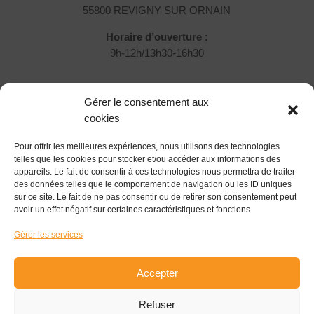
55800 REVIGNY SUR ORNAIN
Horaire d’ouverture :
9h-12h/13h30-16h30
Rejoignez-nous !
Gérer le consentement aux
Vous souhaitez nous rejoindre et participer ?
cookies
Pour offrir les meilleures expériences, nous utilisons des technologies
Devenir Associé
telles que les cookies pour stocker et/ou accéder aux informations des
appareils. Le fait de consentir à ces technologies nous permettra de traiter
Suivez-nous !
des données telles que le comportement de navigation ou les ID uniques
sur ce site. Le fait de ne pas consentir ou de retirer son consentement peut
avoir un effet négatif sur certaines caractéristiques et fonctions.
Gérer les services
S'inscrire à la newsletter
Accepter
Refuser