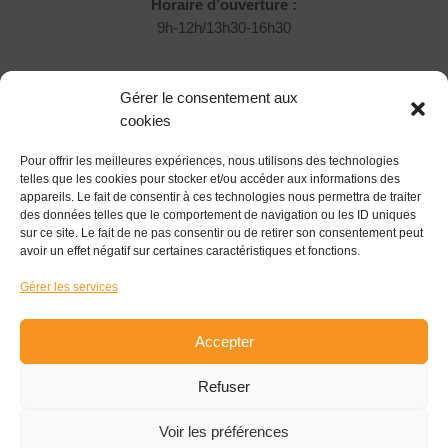
Horaire d’ouverture :
9h-12h/13h30-16h30
Rejoignez-nous !
Gérer le consentement aux
Vous souhaitez nous rejoindre et participer ?
cookies
Pour offrir les meilleures expériences, nous utilisons des technologies
Devenir Associé
telles que les cookies pour stocker et/ou accéder aux informations des
appareils. Le fait de consentir à ces technologies nous permettra de traiter
Suivez-nous !
des données telles que le comportement de navigation ou les ID uniques
sur ce site. Le fait de ne pas consentir ou de retirer son consentement peut
avoir un effet négatif sur certaines caractéristiques et fonctions.
Gérer les services
S'inscrire à la newsletter
Accepter
Refuser
© 2026
Pôle Coopératif à Revigny sur Ornain
|
SIRET 884
Voir les préférences
500 737 00017 APE 8299Z
|
Organisme de formation n°