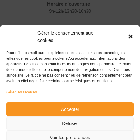
Horaire d’ouverture :
9h-12h/13h30-16h30
Rejoignez-nous !
Gérer le consentement aux
Vous souhaitez nous rejoindre et participer ?
cookies
Pour offrir les meilleures expériences, nous utilisons des technologies
Devenir Associé
telles que les cookies pour stocker et/ou accéder aux informations des
appareils. Le fait de consentir à ces technologies nous permettra de traiter
Suivez-nous !
des données telles que le comportement de navigation ou les ID uniques
sur ce site. Le fait de ne pas consentir ou de retirer son consentement peut
avoir un effet négatif sur certaines caractéristiques et fonctions.
Gérer les services
S'inscrire à la newsletter
Accepter
Refuser
© 2026
Pôle Coopératif à Revigny sur Ornain
|
SIRET 884
Voir les préférences