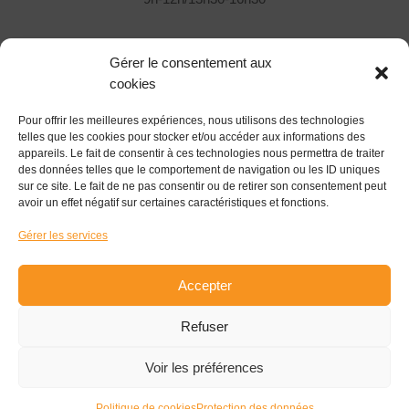
Rejoignez-nous !
Gérer le consentement aux
Vous souhaitez nous rejoindre et participer ?
cookies
Pour offrir les meilleures expériences, nous utilisons des technologies
Devenir Associé
telles que les cookies pour stocker et/ou accéder aux informations des
appareils. Le fait de consentir à ces technologies nous permettra de traiter
Suivez-nous !
des données telles que le comportement de navigation ou les ID uniques
sur ce site. Le fait de ne pas consentir ou de retirer son consentement peut
avoir un effet négatif sur certaines caractéristiques et fonctions.
Gérer les services
S'inscrire à la newsletter
Accepter
Refuser
© 2026
Pôle Coopératif à Revigny sur Ornain
|
SIRET 884
Voir les préférences
500 737 00017 APE 8299Z
|
Organisme de formation n°
44550058855
|
Conception
Jenny Portier
Politique de cookies
Protection des données