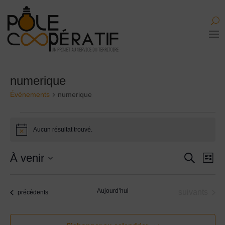
numerique
Évènements
numerique
Évènements
Aucun résultat trouvé.
Notice
Recher
Nav
À venir
Recherche
Liste
de
et
Sélectionnez
vue
navigati
une
Évè
de
Aujourd’hui
Évènements
suivants
Évènements
précédents
date.
vues
Évènem