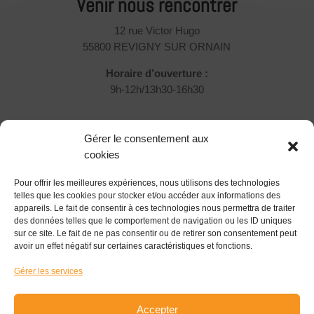
Venir nous rencontrer
12 rue Victor Hugo
55800 REVIGNY SUR ORNAIN
Horaire d’ouverture :
9h-12h/13h30-16h30
Rejoignez-nous !
Gérer le consentement aux
Vous souhaitez nous rejoindre et participer ?
cookies
Pour offrir les meilleures expériences, nous utilisons des technologies
Devenir Associé
telles que les cookies pour stocker et/ou accéder aux informations des
appareils. Le fait de consentir à ces technologies nous permettra de traiter
Suivez-nous !
des données telles que le comportement de navigation ou les ID uniques
sur ce site. Le fait de ne pas consentir ou de retirer son consentement peut
avoir un effet négatif sur certaines caractéristiques et fonctions.
Gérer les services
S'inscrire à la newsletter
Accepter