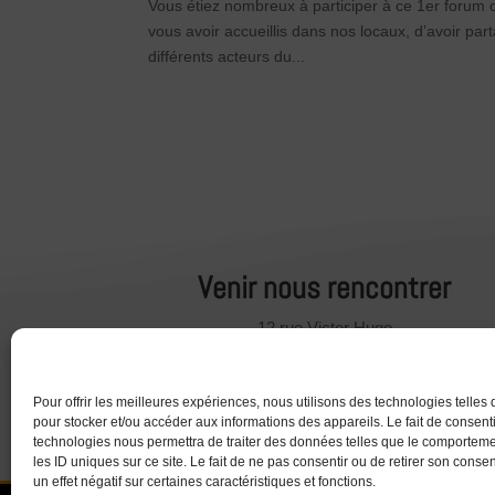
Vous étiez nombreux à participer à ce 1er forum
vous avoir accueillis dans nos locaux, d’avoir pa
différents acteurs du...
Venir nous rencontrer
12 rue Victor Hugo
55800 REVIGNY SUR ORNAIN
Horaire d’ouverture :
Pour offrir les meilleures expériences, nous utilisons des technologies telles
9h-12h/13h30-16h30
pour stocker et/ou accéder aux informations des appareils. Le fait de consenti
technologies nous permettra de traiter des données telles que le comportem
les ID uniques sur ce site. Le fait de ne pas consentir ou de retirer son cons
un effet négatif sur certaines caractéristiques et fonctions.