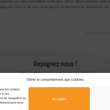
 organisé par notre conseillère numérique, Eléna. Nous sommes ravis d
rtagé avec vous et de vous avoir permis de découvrir ou redécouvrir les
Entrées suivan
Rejoignez-nous !
Vous souhaitez nous rejoindre et participer ?
Gérer le consentement aux cookies
Devenir Associé
 que les cookies
r à ces
ent de navigation ou
Accepter
entement peut avoir