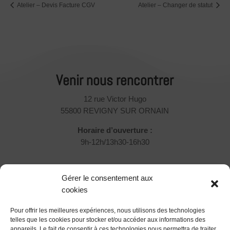
Atelier – Devis Facture CGV
Atelier – Changer de statut
Venir nous rencontrer
12 rue Victor Hugo
55800 REVIGNY SUR ORNAIN
Horaire d’ouverture :
9h-12h/13h30-16h30
Rejoignez-nous !
Gérer le consentement aux
Vous souhaitez nous rejoindre et participer ?
cookies
Pour offrir les meilleures expériences, nous utilisons des technologies
Devenir Associé
telles que les cookies pour stocker et/ou accéder aux informations des
appareils. Le fait de consentir à ces technologies nous permettra de traiter